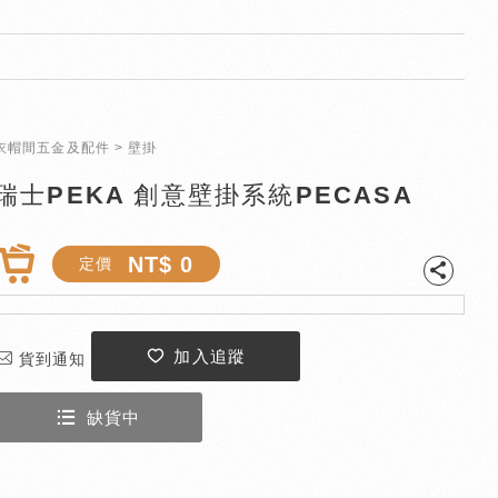
衣帽間五金及配件
壁掛
瑞士PEKA 創意壁掛系統PECASA
NT$ 0
定價
加入追蹤
貨到通知
缺貨中