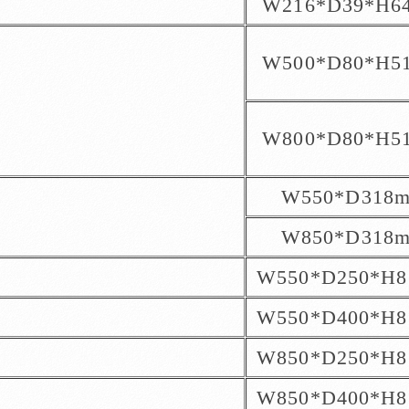
W216*D39*H6
W500*D80*H5
W800*D80*H5
W550*D318
W850*D318
W550*D250*H
W550*D400*H
W850*D250*H
W850*D400*H