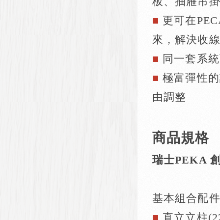
板、抽屜吊
■
更可在PE
來，解決收
■
同一套系統
■
極富彈性的
由調整
商品規格
瑞士PEKA 
基本組合配
■
直立立柱(22