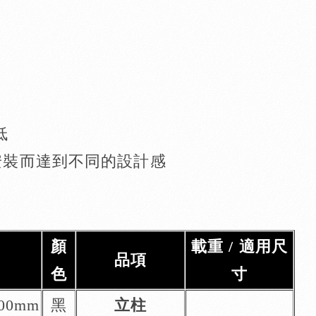
低
份安裝而達到不同的設計感
顏
載重 / 適用尺
品項
色
寸
200mm
黑
立柱