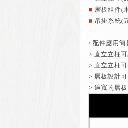
■
層板組件(
■
吊掛系統(
/ 配件應用簡
> 直立立柱
> 直立立柱
> 層板設計
> 過寬的層