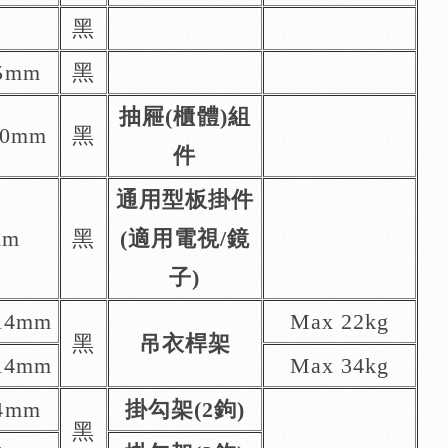
黑
5mm
黑
抽屜(櫃體)組
90mm
黑
件
通用型板掛件
mm
黑
(適用電視/鏡
子)
14mm
Max 22kg
黑
吊衣桿架
14mm
Max 34kg
4mm
掛勾架(2鉤)
黑