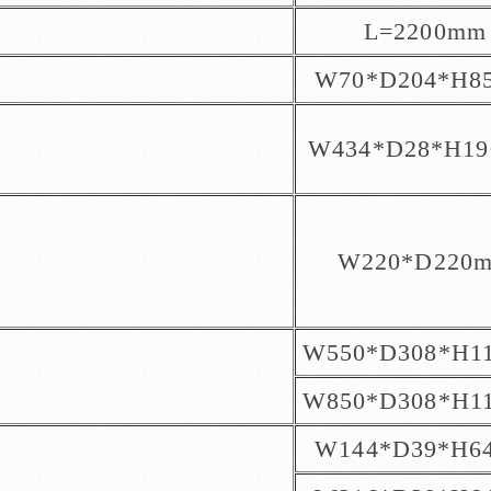
L=2200mm
W70*D204*H8
W434*D28*H1
W220*D220
W550*D308*H1
W850*D308*H1
W144*D39*H6