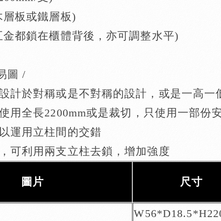
木層板或鐵層板)
五金都鎖在櫃體背後，亦可調整水平)
易圖 /
可設計於對稱或是不對稱的設計，或是一高一
可使用全長2200mm或是裁切，只使用一部
可以運用立柱間的交錯
板，可利用兩支立柱去鎖，增加強度
圖片
尺寸
W56*D18.5*H2