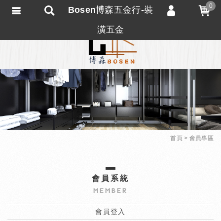
0
Bosen博森五金行-裝
會員登入
潢五金
會員註冊
忘記密碼
訂單查詢
匯款通知
首頁
會員專區
會員系統
MEMBER
會員登入