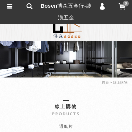
0
Bosen博森五金行-裝
會員登入
潢五金
會員註冊
忘記密碼
訂單查詢
匯款通知
首頁
線上購物
線上購物
PRODUCTS
通風片