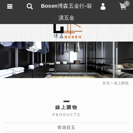
0
Bosen博森五金行-裝
會員登入
潢五金
會員註冊
忘記密碼
訂單查詢
匯款通知
首頁
線上購物
線上購物
PRODUCTS
管頭目玉