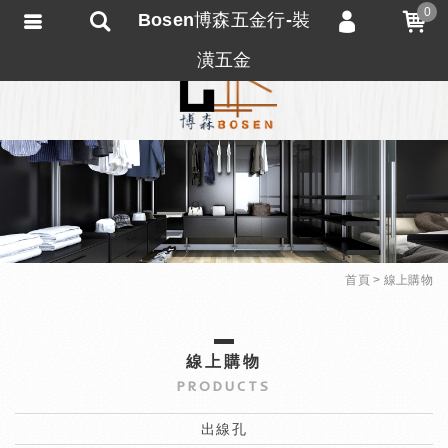
0
Bosen博森五金行-裝
會員登入
潢五金
會員註冊
忘記密碼
訂單查詢
匯款通知
首頁
線上購物
線上購物
PRODUCTS
出線孔