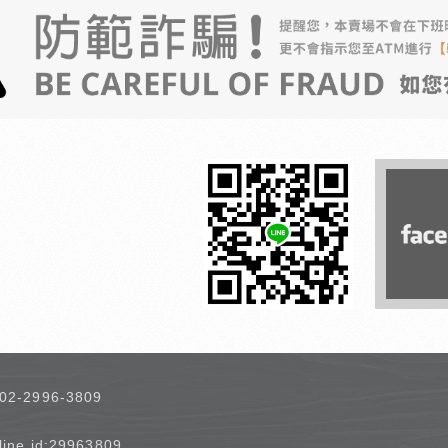
02-2996-3809
line id:29963809