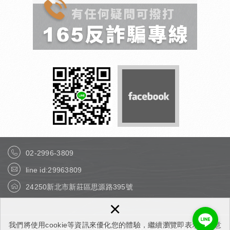
02-2996-3809
line id:29963809
24250新北市新莊區思源路395號
×
我們將使用cookie等資訊來優化您的體驗，繼續瀏覽即表示您同意
Copyright © 博森五金行 All Rights Reserved.
隱私權保護政策