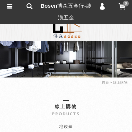
0
Bosen博森五金行-裝
會員登入
潢五金
會員註冊
忘記密碼
訂單查詢
匯款通知
首頁
線上購物
線上購物
PRODUCTS
地鉸鍊