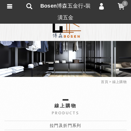
0
Bosen博森五金行-裝
會員登入
潢五金
會員註冊
忘記密碼
訂單查詢
匯款通知
首頁
線上購物
線上購物
PRODUCTS
拉門及折門系列