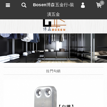
0
Bosen博森五金行-裝
會員登入
潢五金
會員註冊
忘記密碼
訂單查詢
匯款通知
拉門勾鎖