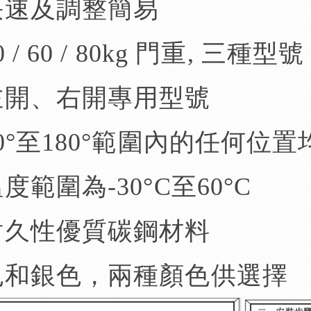
快速及調整簡易
 / 60 / 80kg 門重, 三種型號
左開、右開專用型號
80°至180°範圍內的任何位
度範圍為-30°C至60°C
耐久性優質碳鋼材料
黑色和銀色，兩種顏色供選擇