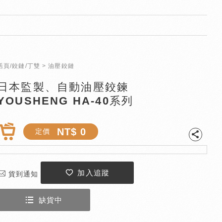
活頁/鉸鏈/丁雙
油壓鉸鏈
日本監製、自動油壓鉸鍊
YOUSHENG HA-40系列
NT$ 0
定價
加入追蹤
貨到通知
缺貨中