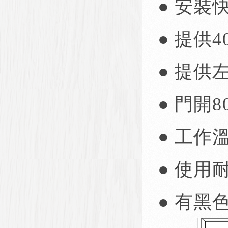
● 安裝
● 提供40
● 提供
● 門開
● 工作溫
● 使用
● 有