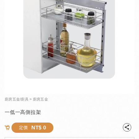
廚房五金/廚具
廚房五金
一低一高側拉架
NT$ 0
定價