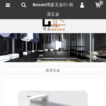
0
Bosen博森五金行-裝
會員登入
潢五金
會員註冊
忘記密碼
訂單查詢
匯款通知
廚房五金