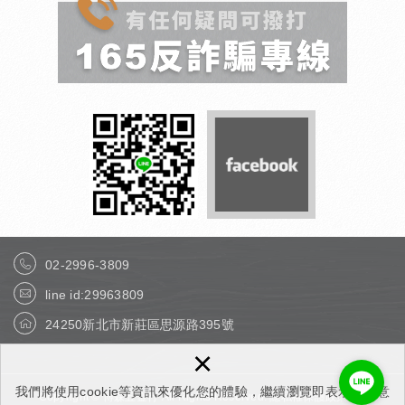
02-2996-3809
line id:29963809
24250新北市新莊區思源路395號
×
我們將使用cookie等資訊來優化您的體驗，繼續瀏覽即表示您同意
Copyright © 博森五金行 All Rights Reserved.
隱私權保護政策